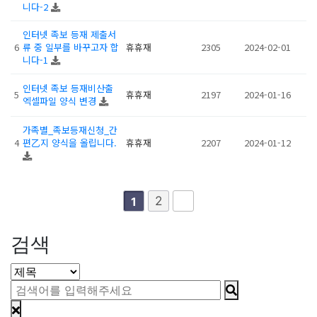
니다-2
인터넷 족보 등재 제출서
6
류 중 일부를 바꾸고자 합
휴휴재
2305
2024-02-01
니다-1
인터넷 족보 등재비산출
5
휴휴재
2197
2024-01-16
엑셀파일 양식 변경
가족별_족보등재신청_간
4
편乙지 양식을 올립니다.
휴휴재
2207
2024-01-12
2
1
검색