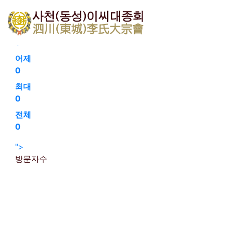
회원가입
로그인
오늘
0
어제
0
최대
0
전체
0
">
방문자수