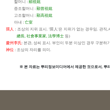
할머니 :
顯祖妣
증조할머니 :
顯曾祖妣
고조할머니 :
顯高祖妣
아내 :
亡室
孺人
: 조상의 지위 표시. '孺人'은 지위가 없는 경우임. 관직
總長, 社會事業家, 法學博士
등)
慶州李氏
: 본관, 성씨 표시. 부인이 두분 이상인 경우 구분하
神位
: 조상의 자리를 의미.
※ 본 자료는 뿌리정보미디어에서 제공한 것으로서, 뿌