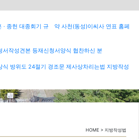
 · 종헌
대종회기
규 약
사천(동성)이씨사 연표
홈페
청서작성견본
등재신청서양식
협찬하신 분
상식
방위도
24절기
경조문
제사상차리는법
지방작성
HOME > 지방작성법