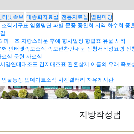
인터넷족보
대종회자료실
전통자료실
열린마당
조직기구표
임원명단
파별 문중 종친회
지역 화수회
종훈
 길
조
파 조
자랑스러운 후예
향사일정
항렬표
유물·사적
문헌
인터넷족보소식
족보편찬안내문
신청서작성요령
신
자료실
문헌 자료실
서양연대대조표
간지대조표
관혼상제
이름의 유래
족보
인물동정
업데이트소식
사진갤러리
자유게시판
지방작성법