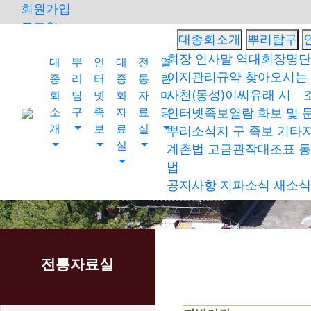
회원가입
로그인
대종회소개
뿌리탐구
오늘
0
어제
0
최대
0
전체
0
회장 인사말
역대회장명단
대
뿌
인
대
전
열
이지관리규약
찾아오시는
종
리
터
종
통
린
">
사천(동성)이씨유래
시 
회
탐
넷
회
자
마
방문자수
소
구
족
자
료
당
인터넷족보열람
화보 및 
개
보
료
실
뿌리소식지
구 족보
기타
실
계촌법
고금관작대조표
동
법
공지사항
지파소식
새소식
전통자료실