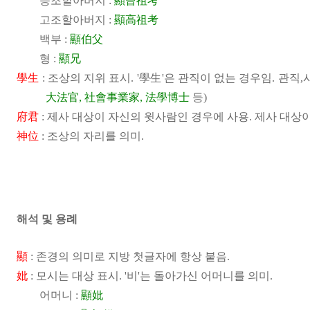
증조할아버지 :
顯曾祖考
고조할아버지 :
顯高祖考
백부 :
顯伯父
형 :
顯兄
學生
: 조상의 지위 표시. '學生'은 관직이 없는 경우임. 관직,
大法官, 社會事業家, 法學博士
등)
府君
: 제사 대상이 자신의 윗사람인 경우에 사용. 제사 대상
神位
: 조상의 자리를 의미.
해석 및 용례
顯
: 존경의 의미로 지방 첫글자에 항상 붙음.
妣
: 모시는 대상 표시. '비'는 돌아가신 어머니를 의미.
어머니 :
顯妣