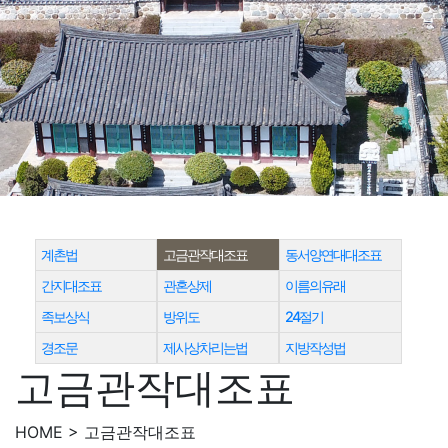
계촌법
고금관작대조표
동서양연대대조표
간지대조표
관혼상제
이름의유래
족보상식
방위도
24절기
경조문
제사상차리는법
지방작성법
고금관작대조표
HOME > 고금관작대조표