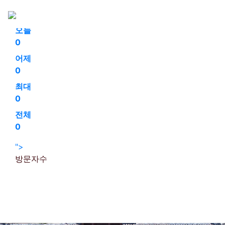
회원가입
로그인
오늘
0
어제
0
최대
0
전체
0
">
방문자수