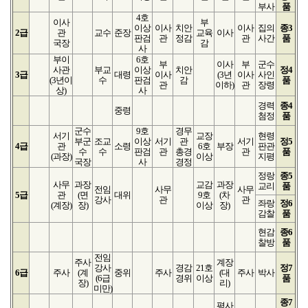
부사
품
4호
이사
부
이상
이사
치안
이사
집의
종3
2급
관
교수
준장
교육
이사
판검
관
정감
관
사간
품
국장
감
사
부이
6호
부
이사
부
군수
사관
부교
이상
치안
정4
3급
대령
이사
(3년
이사
사인
(3년
이
수
판검
감
품
관
이하)
관
장령
상)
사
경력
종4
중령
첨정
품
군수
9호
경무
서기
교장
현령
부군
조교
이상
서기
관
서기
정5
4급
관
소령
6호
부장
판관
수
수
판검
관
총경
관
품
(과장)
이상
지평
국장
사
경정
정랑
종5
사무
과장
교감
과장
교리
품
전임
사무
사무
5급
관
(면
대위
9호
(차
강사
관
관
좌랑
정6
(계장)
장)
이상
장)
감찰
품
현감
종6
찰방
품
전임
주사
계장
강사
경감
21호
정7
6급
주사
(계
중위
주사
(대
주사
박사
(6급
경위
이상
품
장)
리)
미만)
종7
평사