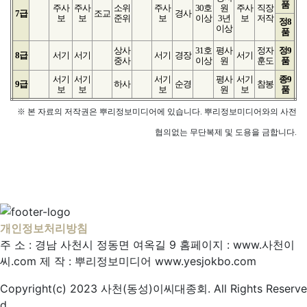
품
주사
주사
소위
주사
30호
원
주사
직장
7급
조교
경사
보
보
준위
보
이상
3년
보
저작
정8
이상
품
상사
31호
평사
정자
정9
8급
서기
서기
서기
경장
서기
중사
이상
원
훈도
품
서기
서기
서기
평사
서기
종9
9급
하사
순경
참봉
보
보
보
원
보
품
※ 본 자료의 저작권은 뿌리정보미디어에 있습니다. 뿌리정보미디어와의 사전
협의없는 무단복제 및 도용을 금합니다.
개인정보처리방침
주 소 : 경남 사천시 정동면 여옥길 9
홈페이지 : www.사천이
씨.com
제 작 : 뿌리정보미디어
www.yesjokbo.com
Copyright(c) 2023 사천(동성)이씨대종회. All Rights Reserve
d.