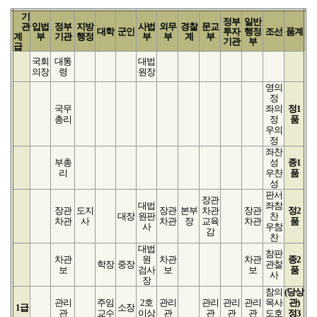
기
정부
일반
관
입법
정부
지방
사법
외무
경찰
문교
대학
군인
투자
행정
조선
품계
계
부
기관
행정
부
부
계
부
기관
부
급
국회
대통
대법
의장
령
원장
영의
정
국무
좌의
정1
총리
정
품
우의
정
좌찬
부총
성
종1
리
우찬
품
성
판서
장관
대법
좌참
장관
도지
장관
본부
차관
장관
정2
대장
원판
찬
차관
사
차관
장
교육
차관
품
사
우참
감
찬
대법
참판
차관
원
차관
차관
종2
학장
중장
관찰
보
검사
보
보
품
사
장
참의
(당상
관리
주임
2호
관리
관리
관리
관리
목사
관)
1급
소장
관
교수
이상
관
관
관
관
도호
정3