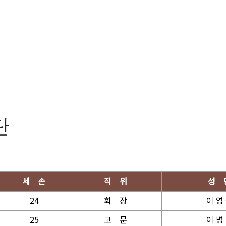
단
세 손
직 위
성 
24
회
장
이 영
25
고
문
이 병