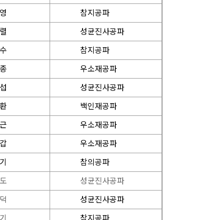
 영
참지공파
 렬
성균진사공파
 수
참지공파
 종
우소재공파
 섭
성균진사공파
 환
백인재공파
 근
우소재공파
 갑
우소재공파
 기
참의공파
 도
성균진사공파
 덕
성균진사공파
 기
참지공파