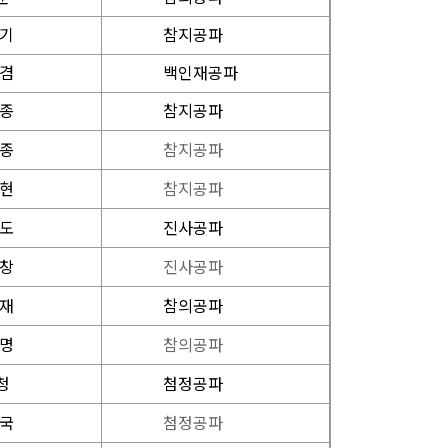
 기
참지공파
 겸
백인재공파
 종
참지공파
 종
참지공파
 현
참지공파
 도
진사공파
 창
진사공파
 재
참의공파
 명
참의공파
청
첨정공파
 국
첨정공파