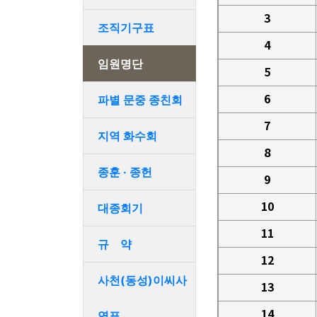
3
조직기구표
4
임원명단
5
6
파별 문중 종친회
7
지역 화수회
8
종훈 · 종헌
9
10
대종회기
11
규 약
12
사천(동성)이씨사
13
14
연표