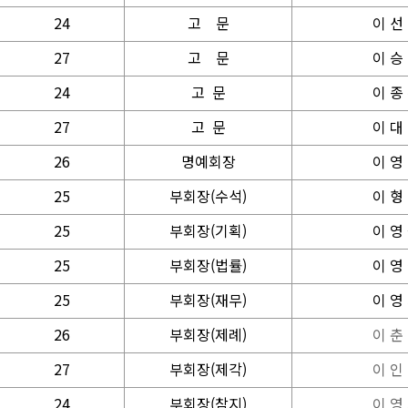
24
고
문
이 선
27
고
문
이 승
24
고 문
이 종
27
고 문
이 대
26
명예회장
이 영
25
부회장(수석)
이 형
25
부회장(기획)
이 영
25
부회장(법률)
이 영
25
부회장(재무)
이 영
26
부회장(제례)
이 춘
27
부회장(제각)
이 인
24
부회장(참지)
이 영