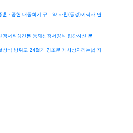
종훈 · 종헌
대종회기
규 약
사천(동성)이씨사 연
신청서작성견본
등재신청서양식
협찬하신 분
보상식
방위도
24절기
경조문
제사상차리는법
지