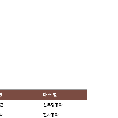
명
파 조 별
 근
선무랑공파
 대
진사공파