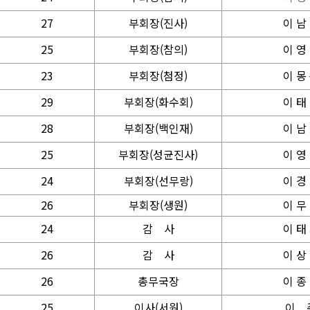
27
부회장(진사)
이 남
25
부회장(참의)
이 영
23
부회장(첨정)
이 몽
29
부회장(화수회)
이 태
28
부회장(백인재)
이 남
25
부회장(성균진사)
이 영
24
부회장(선무랑)
이 경
26
부회장(생원)
이 무
24
감
사
이 태
26
감
사
이 상
26
총무국장
이 종
25
이
사(서원)
이 