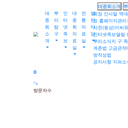
회원가입
대종회소개
뿌
로그인
대
뿌
인
대
전
열
회장 인사말
역대
오늘
종
리
터
종
통
린
표
홈페이지관리
0
회
탐
넷
회
자
마
사천(동성)이씨
어제
소
구
족
자
료
당
인터넷족보열람
0
개
보
료
실
뿌리소식지
구 
실
계촌법
고금관작
최대
방작성법
0
공지사항
지파소
전체
0
">
방문자수