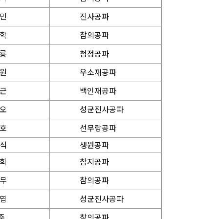
 민
진사공파
 학
참의공파
 룡
첨정공파
 원
우소재공파
 근
백인재공파
 오
성균진사공파
 호
선무랑공파
 식
생원공파
 희
참지공파
 무
참의공파
 엽
성균진사공파
준
참의공파