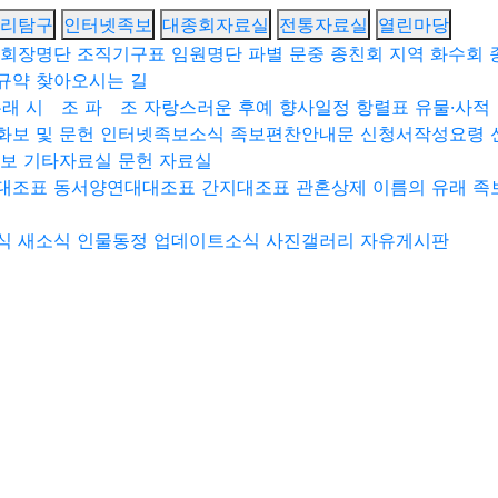
리탐구
인터넷족보
대종회자료실
전통자료실
열린마당
회장명단
조직기구표
임원명단
파별 문중 종친회
지역 화수회
규약
찾아오시는 길
유래
시 조
파 조
자랑스러운 후예
향사일정
항렬표
유물·사적
화보 및 문헌
인터넷족보소식
족보편찬안내문
신청서작성요령
족보
기타자료실
문헌 자료실
대조표
동서양연대대조표
간지대조표
관혼상제
이름의 유래
족
식
새소식
인물동정
업데이트소식
사진갤러리
자유게시판